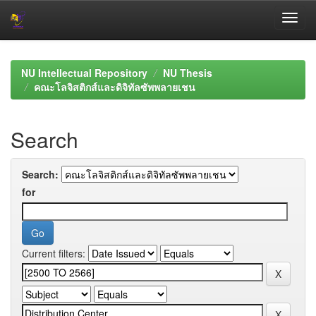
Skip
navigation
NU Intellectual Repository
NU Thesis
คณะโลจิสติกส์และดิจิทัลซัพพลายเชน
Search
Search:
for
Current filters: