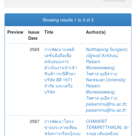
Showing results 1 to 3 of 3
Preview
Issue
Title
Author(s)
Date
2565
การพัฒนาแอพลิ
Nutthapong Sungson
;
เคชั่นมือถือเพื่อ
ณัฐพงษ์ สังข์สอน
;
สนับสนุนการ
Paisarn
ดำเนินงานนำเข้า
Muneesawang
;
สินค้า กรณีศึกษา
ไพศาล มุณีสว่าง
;
บริษัท ดีดี 1971
Naresuan University
;
จำกัด และเครือ
Paisarn
บริษัท
Muneesawang
;
ไพศาล มุณีสว่าง
;
paisarnmu@nu.ac.th
;
paisarnmu@nu.ac.th
2567
การพัฒนาโครง
CHAKKRIT
ข่ายประสาทเทียม
TERMRITTHIKUN
;
จัก
ชนิดการเรียนรู้แบบ
รกฤษ เติมฤทธิกุล
;