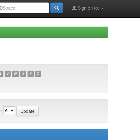
Sign on to:
U
V
W
X
Y
Z
: