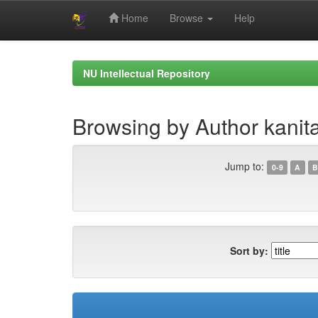
Home
Browse
Help
Skip
navigation
NU Intellectual Repository
Browsing by Author kanit
Jump to:
0-9
A
B
Sort by: