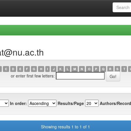
at@nu.ac.th
C
D
E
F
G
H
I
J
K
L
M
N
O
P
Q
R
S
T
or enter first few letters:
In order:
Results/Page
Authors/Record
Showing results 1 to 1 of 1