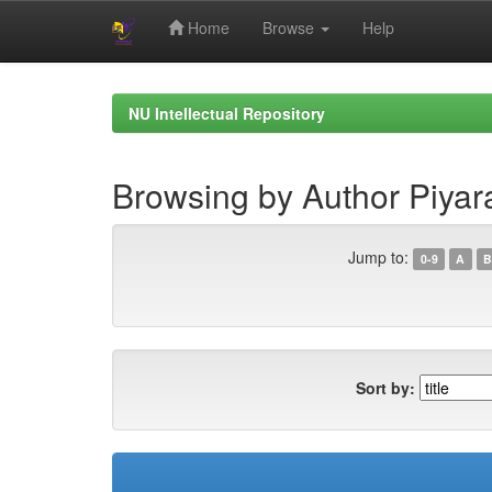
Home
Browse
Help
Skip
navigation
NU Intellectual Repository
Browsing by Author Piyar
Jump to:
0-9
A
B
Sort by: