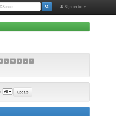
Sign on to:
U
V
W
X
Y
Z
: