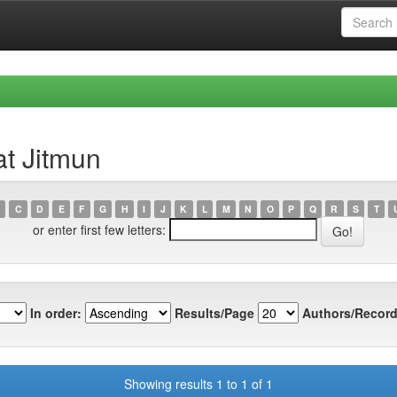
at Jitmun
C
D
E
F
G
H
I
J
K
L
M
N
O
P
Q
R
S
T
or enter first few letters:
In order:
Results/Page
Authors/Record
Showing results 1 to 1 of 1