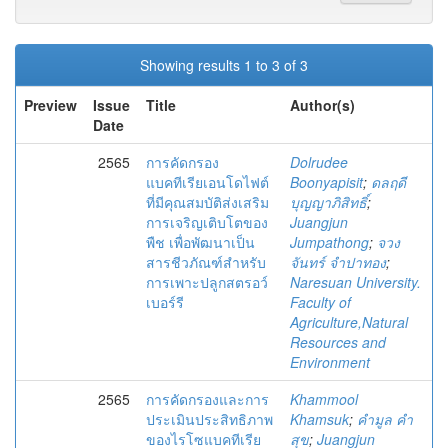
Showing results 1 to 3 of 3
Preview
Issue
Title
Author(s)
Date
2565
การคัดกรอง
Dolrudee
แบคทีเรียเอนโดไฟต์
Boonyapisit
;
ดลฤดี
ที่มีคุณสมบัติส่งเสริม
บุญญาภิสิทธิ์
;
การเจริญเติบโตของ
Juangjun
พืช เพื่อพัฒนาเป็น
Jumpathong
;
จวง
สารชีวภัณฑ์สำหรับ
จันทร์ จำปาทอง
;
การเพาะปลูกสตรอว์
Naresuan University.
เบอร์รี
Faculty of
Agriculture,Natural
Resources and
Environment
2565
การคัดกรองและการ
Khammool
ประเมินประสิทธิภาพ
Khamsuk
;
คำมูล คำ
ของไรโซแบคทีเรีย
สุข
;
Juangjun