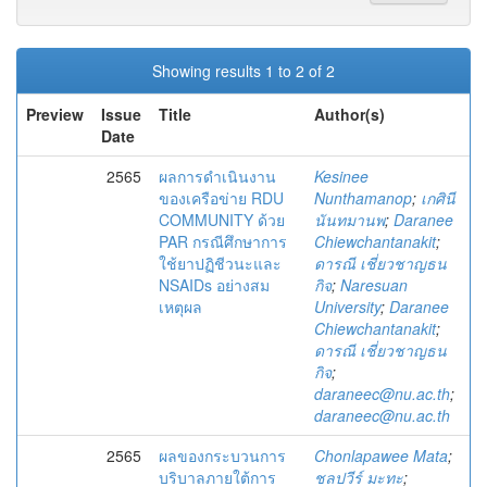
Showing results 1 to 2 of 2
Preview
Issue
Title
Author(s)
Date
2565
ผลการดำเนินงาน
Kesinee
ของเครือข่าย RDU
Nunthamanop
;
เกศินี
COMMUNITY ด้วย
นันทมานพ
;
Daranee
PAR กรณีศึกษาการ
Chiewchantanakit
;
ใช้ยาปฏิชีวนะและ
ดารณี เชี่ยวชาญธน
NSAIDs อย่างสม
กิจ
;
Naresuan
เหตุผล
University
;
Daranee
Chiewchantanakit
;
ดารณี เชี่ยวชาญธน
กิจ
;
daraneec@nu.ac.th
;
daraneec@nu.ac.th
2565
ผลของกระบวนการ
Chonlapawee Mata
;
บริบาลภายใต้การ
ชลปวีร์ มะทะ
;