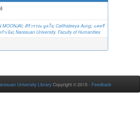
s)
N MOONJAI
;
ศิริวรรณ มูลใจ
;
Catthaleeya Aung
;
แคทรี
งกำเนิด
;
Naresuan University. Faculty of Humanities
aresuan University Library
Copyright © 2015 -
Feedback