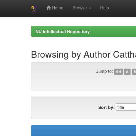
Home
Browse
Help
Skip
navigation
NU Intellectual Repository
Browsing by Author Catt
Jump to:
0-9
A
B
Sort by: