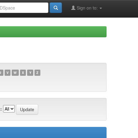
Sign on to:
U
V
W
X
Y
Z
: