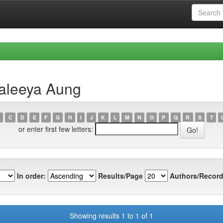
haleeya Aung
C
D
E
F
G
H
I
J
K
L
M
N
O
P
Q
R
S
T
or enter first few letters:
In order:
Results/Page
Authors/Record
Showing results 1 to 1 of 1