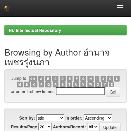
Skip
navigation
NU Intellectual Repository
Browsing by Author อำนาจ
เพชรรุ่งนภา
Jump to:
0-9
A
B
C
D
E
F
G
H
I
J
K
L
M
N
O
P
Q
R
S
T
U
V
W
X
Y
Z
or enter first few letters:
Sort by:
In order:
Results/Page
Authors/Record: