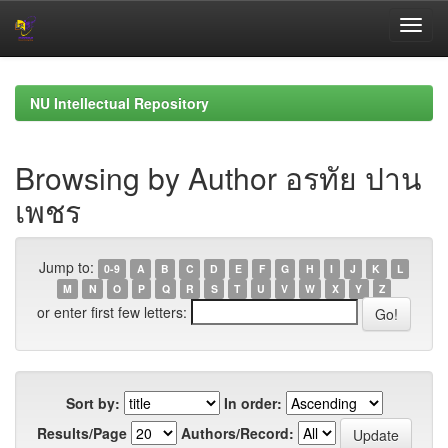
Skip
navigation
NU Intellectual Repository
Browsing by Author อรทัย ปาน
เพชร
Jump to:
0-9
A
B
C
D
E
F
G
H
I
J
K
L
M
N
O
P
Q
R
S
T
U
V
W
X
Y
Z
or enter first few letters:
Sort by:
In order:
Results/Page
Authors/Record: