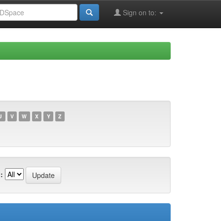
Sign on to:
U
V
W
X
Y
Z
: