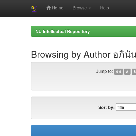
Home
Browse
Help
Skip
navigation
NU Intellectual Repository
Browsing by Author อภินัน
Jump to:
0-9
A
B
Sort by: