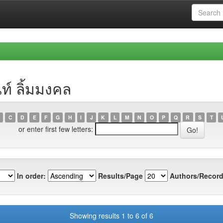
ท์ ลิ้มมงคล
C
D
E
F
G
H
I
J
K
L
M
N
O
P
Q
R
S
T
or enter first few letters:
In order:
Results/Page
Authors/Record
Showing results 1 to 6 of 6