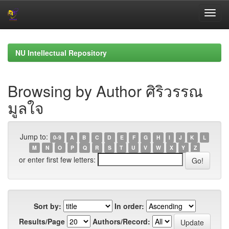
Skip
navigation
NU Intellectual Repository
Browsing by Author ศิริวรรณ
มูลใจ
Jump to:
0-9
A
B
C
D
E
F
G
H
I
J
K
L
M
N
O
P
Q
R
S
T
U
V
W
X
Y
Z
or enter first few letters:
Sort by:
In order:
Results/Page
Authors/Record: