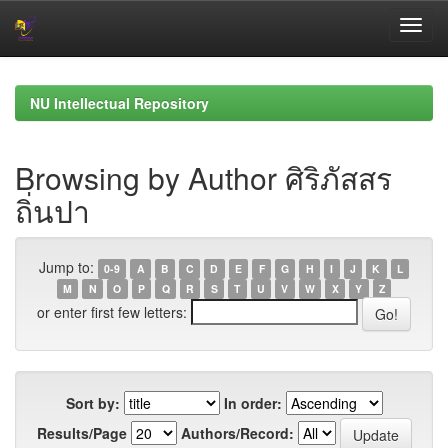
Skip
navigation
NU Intellectual Repository
Browsing by Author ศิริภัสสร
ถิ่นปา
Jump to:
0-9
A
B
C
D
E
F
G
H
I
J
K
L
M
N
O
P
Q
R
S
T
U
V
W
X
Y
Z
or enter first few letters:
Sort by:
In order:
Results/Page
Authors/Record: