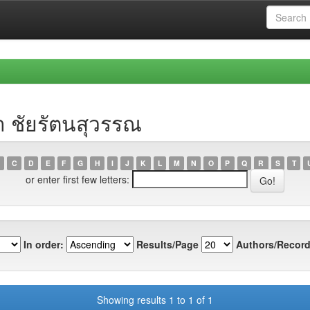
า ชัยรัตนสุวรรณ
C
D
E
F
G
H
I
J
K
L
M
N
O
P
Q
R
S
T
or enter first few letters:
In order:
Results/Page
Authors/Record
Showing results 1 to 1 of 1