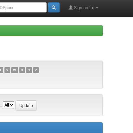
Sign on to:
U
V
W
X
Y
Z
: