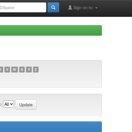
Sign on to:
U
V
W
X
Y
Z
: