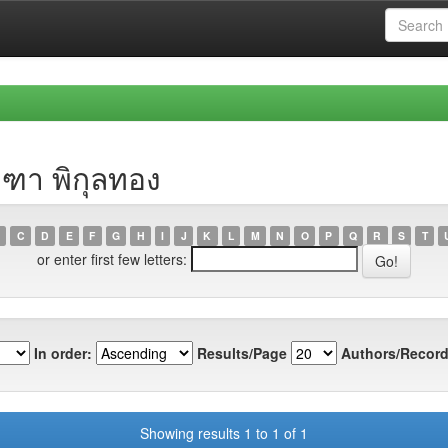
ุฑา พิกุลทอง
C
D
E
F
G
H
I
J
K
L
M
N
O
P
Q
R
S
T
or enter first few letters:
In order:
Results/Page
Authors/Record
Showing results 1 to 1 of 1