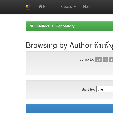
Home
Browse
Help
Skip
navigation
NU Intellectual Repository
Browsing by Author พิมพ์จ
Jump to:
0-9
A
B
Sort by: