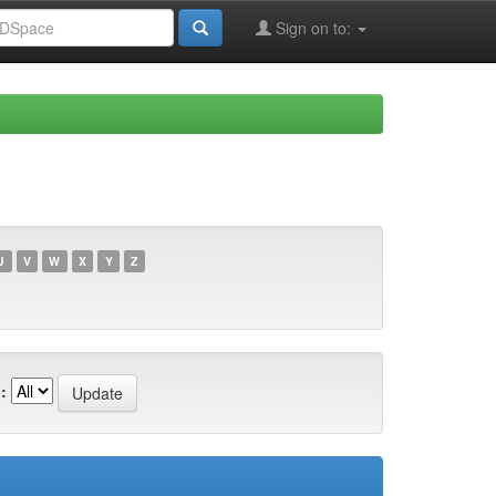
Sign on to:
U
V
W
X
Y
Z
: