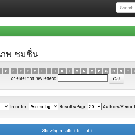
ภพ ชมชื่น
C
D
E
F
G
H
I
J
K
L
M
N
O
P
Q
R
S
T
or enter first few letters:
In order:
Results/Page
Authors/Record
Showing results 1 to 1 of 1