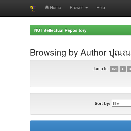
Home
Browse
Help
Skip
navigation
NU Intellectual Repository
Browsing by Author ปุณณ
Jump to:
0-9
A
B
Sort by: