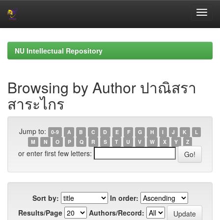
Skip
navigation
NU Intellectual Repository
Browsing by Author ปาณิสรา
สาระไกร
Jump to:
0-9
A
B
C
D
E
F
G
H
I
J
K
L
M
N
O
P
Q
R
S
T
U
V
W
X
Y
Z
or enter first few letters:
Sort by:
In order:
Results/Page
Authors/Record: