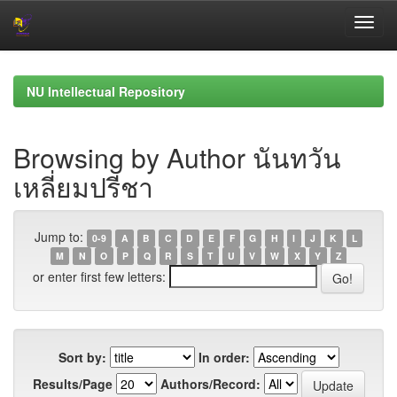
Skip
navigation
NU Intellectual Repository
Browsing by Author นันทวัน
เหลี่ยมปรีชา
Jump to:
0-9
A
B
C
D
E
F
G
H
I
J
K
L
M
N
O
P
Q
R
S
T
U
V
W
X
Y
Z
or enter first few letters:
Sort by:
In order:
Results/Page
Authors/Record: