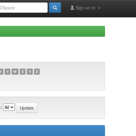
Sign on to:
U
V
W
X
Y
Z
: