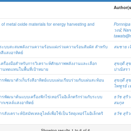
Author(s
 of metal oxide materials for energy harvesting and
Pornnipa
วงษ์
;
Nare
tawats@n
าระบบสะสมพลังงานความร้อนแฝงร่วมความร้อนสัมผัส สำหรับ
สมชาย เจี
สีแสงอาทิตย์
ครื่องมือสำหรับการวิเคราะห์ศักยภาพพลังงานและเลือก
สุขฤดี สุ
งานทดแทนในพื้นที่เป้าหมาย
ปาณิสรา จ
พัฒนาตัวเก็บรังสีอาทิตย์แบบแผ่นเรียบร่วมกับแผ่นสะท้อน
สุขฤดี สุ
ไพฑูรย์ เห
รพัฒนาต้นแบบเครื่องฟักไข่เทอร์โมอิเล็กตริกร่วมกับระบบ
ธวัช สุริว
ากเซลล์แสงอาทิตย์
สมกุล
งเคราะห์บิสมัทเทลลูไลด์เพื่อใช้เป็นวัสดุเทอร์โมอิเล็กตริ
ธวัช สุริว
Showing results 1 to 6 of 6