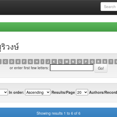
ริวงษ์
C
D
E
F
G
H
I
J
K
L
M
N
O
P
Q
R
S
T
or enter first few letters:
In order:
Results/Page
Authors/Record
Showing results 1 to 6 of 6