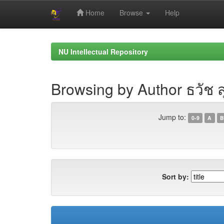
Home
Browse
Help
Skip
navigation
NU Intellectual Repository
Browsing by Author ธวัช สุ
Jump to:
0-9
A
B
Sort by: