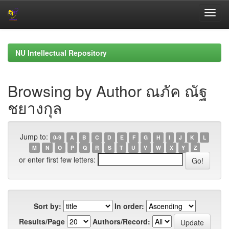
Skip
navigation
NU Intellectual Repository
Browsing by Author ณภัค ณัฐ
ชยางกุล
Jump to:
0-9
A
B
C
D
E
F
G
H
I
J
K
L
M
N
O
P
Q
R
S
T
U
V
W
X
Y
Z
or enter first few letters:
Sort by:
In order:
Results/Page
Authors/Record: