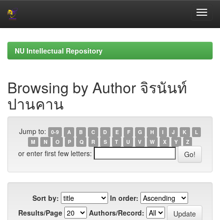
Skip
navigation
NU Intellectual Repository
Browsing by Author จิรนันท์
ปานคาน
Jump to:
0-9
A
B
C
D
E
F
G
H
I
J
K
L
M
N
O
P
Q
R
S
T
U
V
W
X
Y
Z
or enter first few letters:
Sort by:
In order:
Results/Page
Authors/Record: