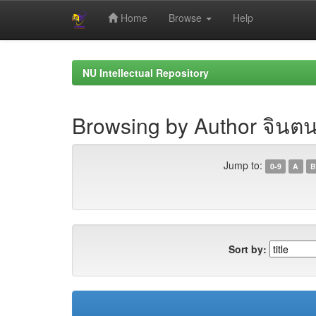
Home
Browse
Help
Skip
navigation
NU Intellectual Repository
Browsing by Author จินตนา
Jump to:
0-9
A
B
Sort by: