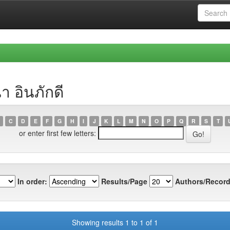
 อินภักดี
C
D
E
F
G
H
I
J
K
L
M
N
O
P
Q
R
S
T
or enter first few letters:
In order:
Results/Page
Authors/Record
Showing results 1 to 1 of 1