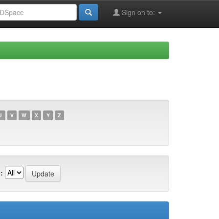
Sign on to:
U
V
W
X
Y
Z
: