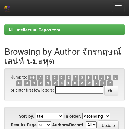
Skip
navigation
NU Intellectual Repository
Browsing by Author จักรกฤษณ์
เสน่ห์ นมะหุต
Jump to:
0-9
A
B
C
D
E
F
G
H
I
J
K
L
M
N
O
P
Q
R
S
T
U
V
W
X
Y
Z
or enter first few letters:
Sort by:
In order:
Results/Page
Authors/Record: