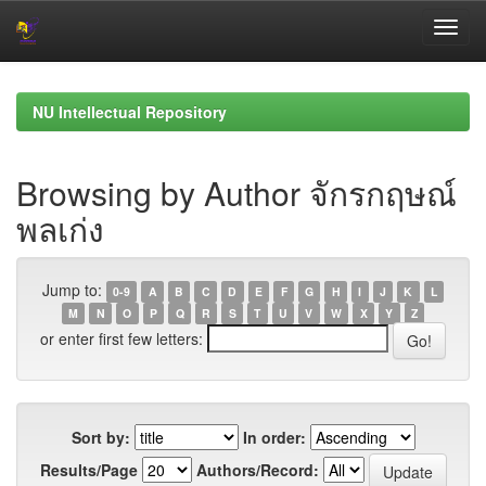
Skip
navigation
NU Intellectual Repository
Browsing by Author จักรกฤษณ์
พลเก่ง
Jump to:
0-9
A
B
C
D
E
F
G
H
I
J
K
L
M
N
O
P
Q
R
S
T
U
V
W
X
Y
Z
or enter first few letters:
Sort by:
In order:
Results/Page
Authors/Record: