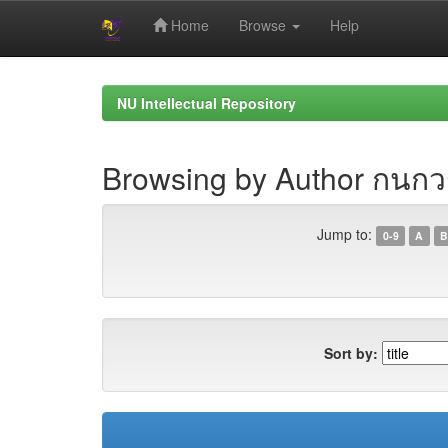
Home
Browse
Help
Skip
navigation
NU Intellectual Repository
Browsing by Author กนกว
Jump to:
0-9
A
B
Sort by: