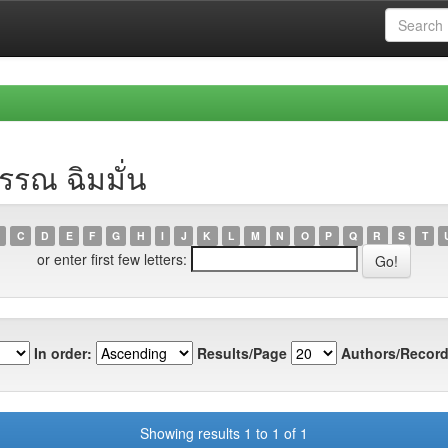
รรณ ฉิมมั่น
C
D
E
F
G
H
I
J
K
L
M
N
O
P
Q
R
S
T
or enter first few letters:
In order:
Results/Page
Authors/Record
Showing results 1 to 1 of 1