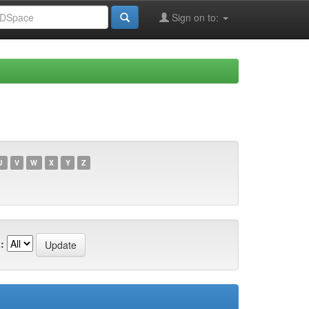
Sign on to:
U
V
W
X
Y
Z
: