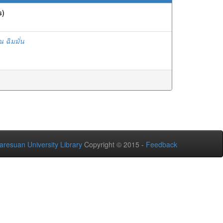
s)
ฉิมมั่น
aresuan University Library
Copyright © 2015 -
Feedback