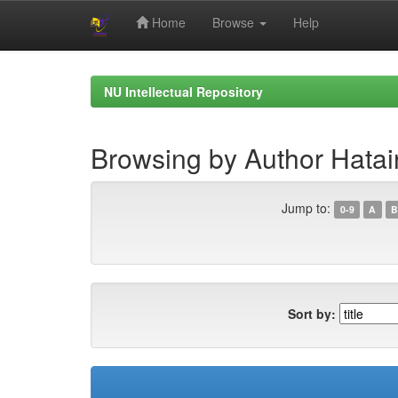
Home
Browse
Help
Skip
navigation
NU Intellectual Repository
Browsing by Author Hatai
Jump to:
0-9
A
B
Sort by: