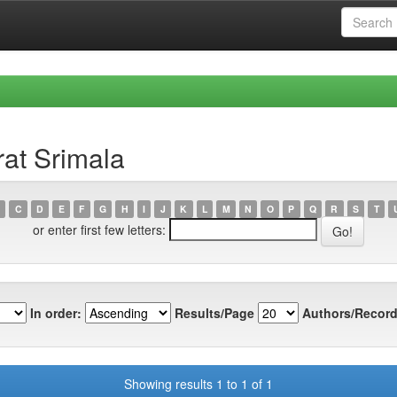
rat Srimala
C
D
E
F
G
H
I
J
K
L
M
N
O
P
Q
R
S
T
or enter first few letters:
In order:
Results/Page
Authors/Record
Showing results 1 to 1 of 1