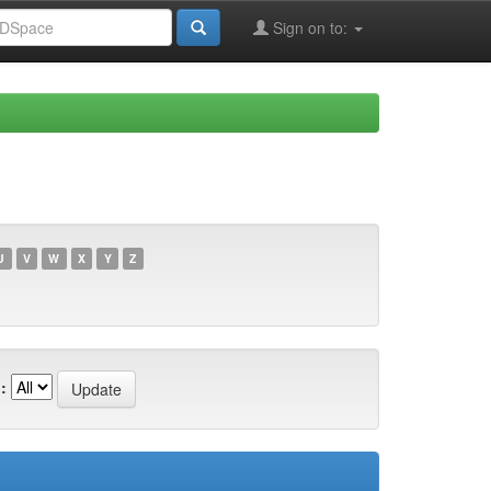
Sign on to:
U
V
W
X
Y
Z
: