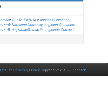
)
Srimala
;
หทัยรัตน์ ศรีมาลา
;
Angkana Onthanee
;
่อนธานี
;
Naresuan University
;
Angkana Onthanee
;
่อนธานี
;
angkanao@nu.ac.th
;
angkanao@nu.ac.th
aresuan University Library
Copyright © 2015 -
Feedback