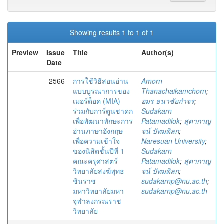
Showing results 1 to 1 of 1
Preview
Issue
Title
Author(s)
Date
2566
การใช้วิธีสอนอ่าน
Amorn
แบบบูรณาการของ
Thanachaikamchorn
;
เมอร์ด็อค (MIA)
อมร ธนาชัยกำจร
;
ร่วมกับการ์ตูนชาดก
Sudakarn
เพื่อพัฒนาทักษะการ
Patamadilok
;
สุดากาญ
อ่านภาษาอังกฤษ
จน์ ปัทมดิลก
;
เพื่อความเข้าใจ
Naresuan University
;
ของนิสิตชั้นปีที่ 1
Sudakarn
คณะครุศาสตร์
Patamadilok
;
สุดากาญ
วิทยาลัยสงฆ์พุทธ
จน์ ปัทมดิลก
;
ชินราช
sudakarnp@nu.ac.th
;
มหาวิทยาลัยมหา
sudakarnp@nu.ac.th
จุฬาลงกรณราช
วิทยาลัย