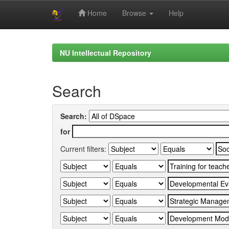
Home
Browse
Help
Skip
navigation
NU Intellectual Repository
Search
Search:
for
Current filters: