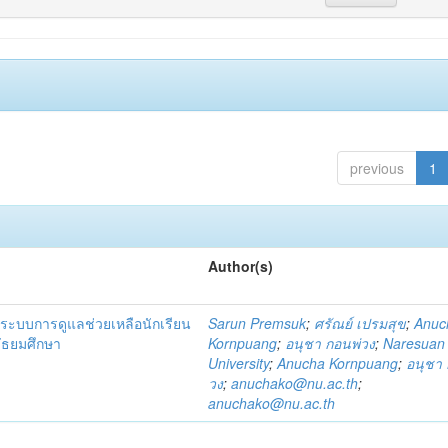
previous
1
Author(s)
ระบบการดูแลช่วยเหลือนักเรียน
Sarun Premsuk
;
ศรัณย์ เปรมสุข
;
Anuc
มัธยมศึกษา
Kornpuang
;
อนุชา กอนพ่วง
;
Naresuan
University
;
Anucha Kornpuang
;
อนุชา 
วง
;
anuchako@nu.ac.th
;
anuchako@nu.ac.th