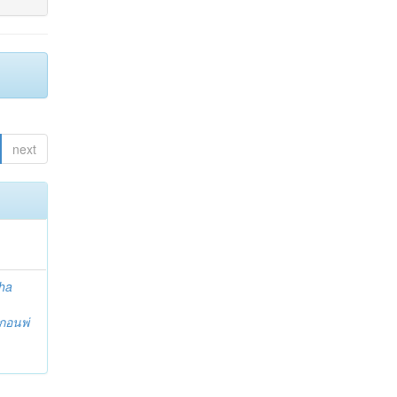
next
ha
กอนพ่