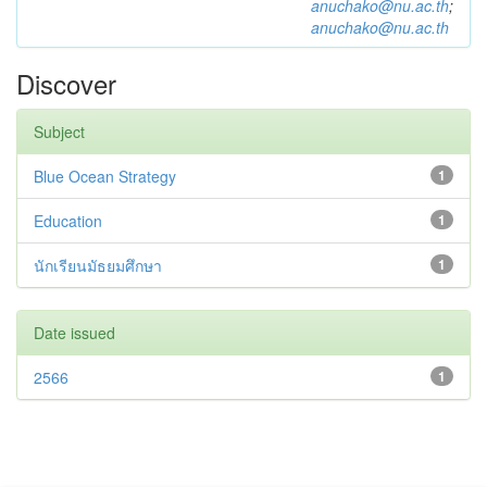
anuchako@nu.ac.th
;
anuchako@nu.ac.th
Discover
Subject
Blue Ocean Strategy
1
Education
1
นักเรียนมัธยมศึกษา
1
Date issued
2566
1