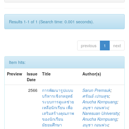
Results 1-1 of 1 (Search time: 0.001 seconds).
previous
1
next
Item hits:
Preview
Issue
Title
Author(s)
Date
2566
การพัฒนารูปแบบ
Sarun Premsuk
;
บริหารเชิงกลยุทธ์
ศรัณย์ เปรมสุข
;
ระบบการดูแลช่วย
Anucha Kornpuang
;
เหลือนักเรียน เพื่อ
อนุชา กอนพ่วง
;
เสริมสร้างคุณภาพ
Naresuan University
;
ของนักเรียน
Anucha Kornpuang
;
มัธยมศึกษา
อนุชา กอนพ่วง
;