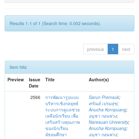
Results 1-1 of 1 (Search time: 0.002 seconds).
previous
1
next
Item hits:
Preview
Issue
Title
Author(s)
Date
2566
การพัฒนารูปแบบ
Sarun Premsuk
;
บริหารเชิงกลยุทธ์
ศรัณย์ เปรมสุข
;
ระบบการดูแลช่วย
Anucha Kornpuang
;
เหลือนักเรียน เพื่อ
อนุชา กอนพ่วง
;
เสริมสร้างคุณภาพ
Naresuan University
;
ของนักเรียน
Anucha Kornpuang
;
มัธยมศึกษา
อนุชา กอนพ่วง
;