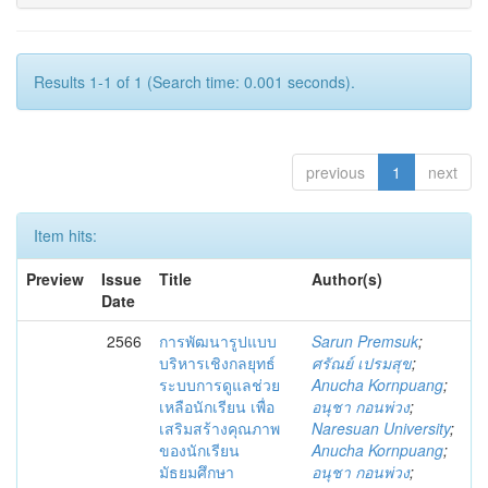
Results 1-1 of 1 (Search time: 0.001 seconds).
previous
1
next
Item hits:
Preview
Issue
Title
Author(s)
Date
2566
การพัฒนารูปแบบ
Sarun Premsuk
;
บริหารเชิงกลยุทธ์
ศรัณย์ เปรมสุข
;
ระบบการดูแลช่วย
Anucha Kornpuang
;
เหลือนักเรียน เพื่อ
อนุชา กอนพ่วง
;
เสริมสร้างคุณภาพ
Naresuan University
;
ของนักเรียน
Anucha Kornpuang
;
มัธยมศึกษา
อนุชา กอนพ่วง
;