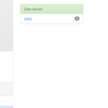
Date issued
2566
1