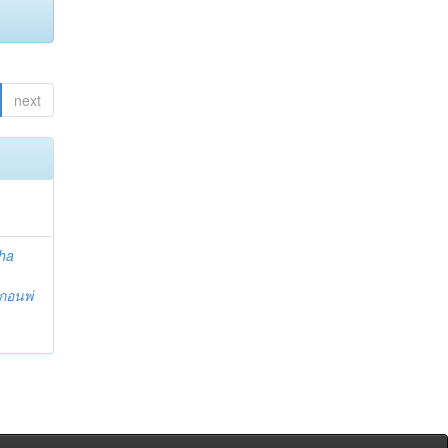
next
ha
กอนพ่