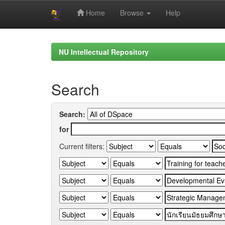
Home
Browse
Help
Skip
navigation
NU Intellectual Repository
Search
Search:
for
Current filters: