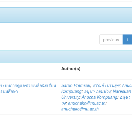
previous
1
Author(s)
ระบบการดูแลช่วยเหลือนักเรียน
Sarun Premsuk
;
ศรัณย์ เปรมสุข
;
Anuc
มัธยมศึกษา
Kornpuang
;
อนุชา กอนพ่วง
;
Naresuan
University
;
Anucha Kornpuang
;
อนุชา 
วง
;
anuchako@nu.ac.th
;
anuchako@nu.ac.th