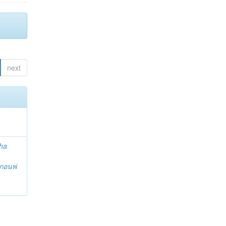
next
ha
กอนพ่