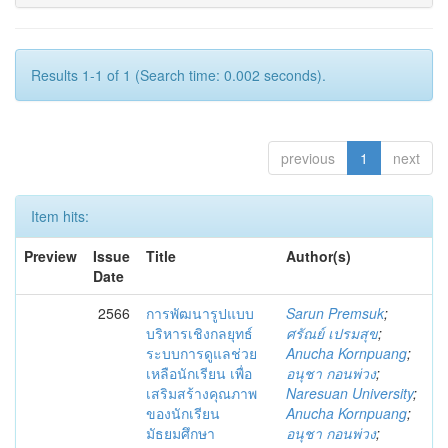
Results 1-1 of 1 (Search time: 0.002 seconds).
previous
1
next
Item hits:
Preview
Issue
Title
Author(s)
Date
2566
การพัฒนารูปแบบ
Sarun Premsuk
;
บริหารเชิงกลยุทธ์
ศรัณย์ เปรมสุข
;
ระบบการดูแลช่วย
Anucha Kornpuang
;
เหลือนักเรียน เพื่อ
อนุชา กอนพ่วง
;
เสริมสร้างคุณภาพ
Naresuan University
;
ของนักเรียน
Anucha Kornpuang
;
มัธยมศึกษา
อนุชา กอนพ่วง
;