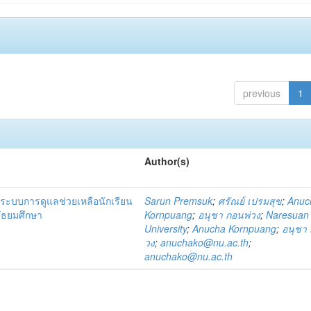
previous
1
Author(s)
ระบบการดูแลช่วยเหลือนักเรียน
Sarun Premsuk
;
ศรัณย์ เปรมสุข
;
Anuc
มัธยมศึกษา
Kornpuang
;
อนุชา กอนพ่วง
;
Naresuan
University
;
Anucha Kornpuang
;
อนุชา 
วง
;
anuchako@nu.ac.th
;
anuchako@nu.ac.th