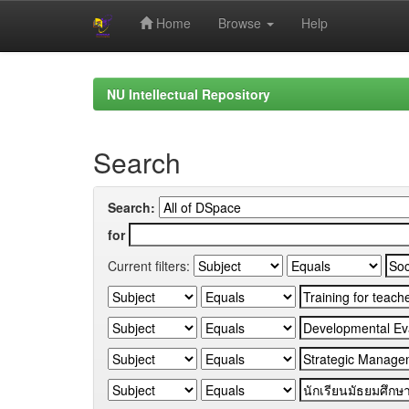
Home
Browse
Help
Skip
navigation
NU Intellectual Repository
Search
Search:
for
Current filters: