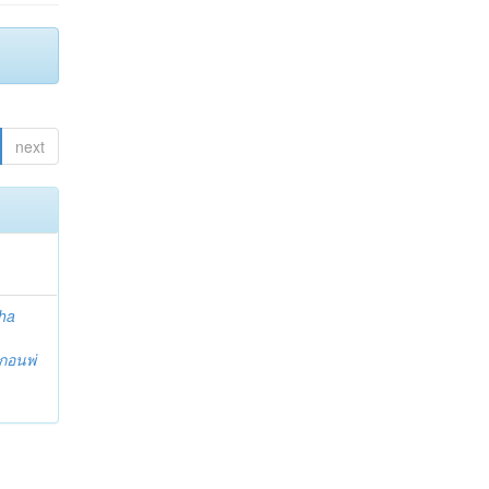
next
ha
กอนพ่