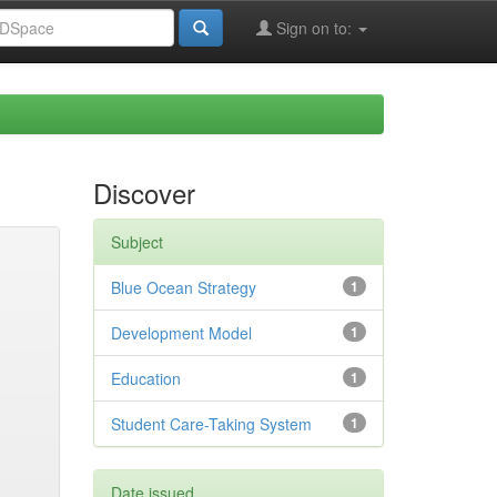
Sign on to:
Discover
Subject
Blue Ocean Strategy
1
Development Model
1
Education
1
Student Care-Taking System
1
Date issued