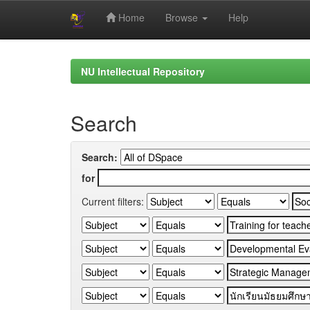
Home
Browse
Help
Skip
navigation
NU Intellectual Repository
Search
Search:
for
Current filters: