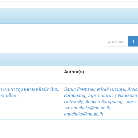
previous
1
Author(s)
ระบบการดูแลช่วยเหลือนักเรียน
Sarun Premsuk
;
ศรัณย์ เปรมสุข
;
Anuc
มัธยมศึกษา
Kornpuang
;
อนุชา กอนพ่วง
;
Naresuan
University
;
Anucha Kornpuang
;
อนุชา 
วง
;
anuchako@nu.ac.th
;
anuchako@nu.ac.th