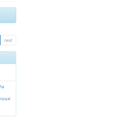
next
ha
กอนพ่