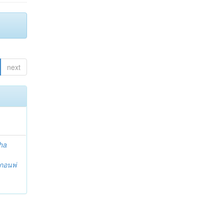
next
ha
กอนพ่