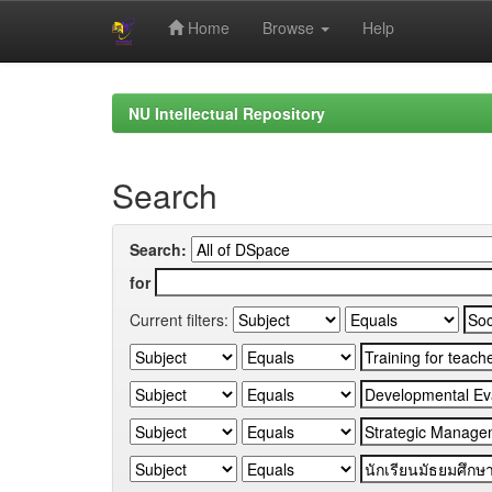
Home
Browse
Help
Skip
navigation
NU Intellectual Repository
Search
Search:
for
Current filters: