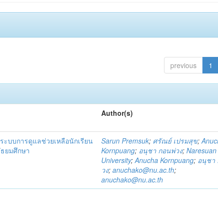
previous
1
Author(s)
ระบบการดูแลช่วยเหลือนักเรียน
Sarun Premsuk
;
ศรัณย์ เปรมสุข
;
Anuc
มัธยมศึกษา
Kornpuang
;
อนุชา กอนพ่วง
;
Naresuan
University
;
Anucha Kornpuang
;
อนุชา 
วง
;
anuchako@nu.ac.th
;
anuchako@nu.ac.th