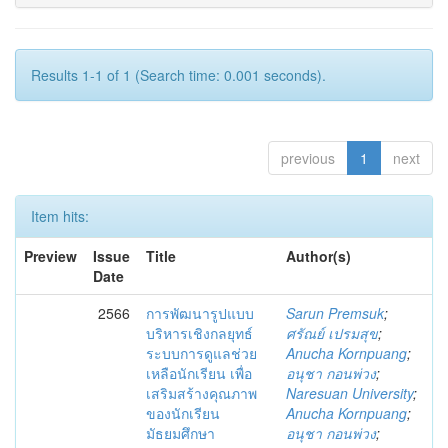
Results 1-1 of 1 (Search time: 0.001 seconds).
previous
1
next
Item hits:
Preview
Issue
Title
Author(s)
Date
2566
การพัฒนารูปแบบ
Sarun Premsuk
;
บริหารเชิงกลยุทธ์
ศรัณย์ เปรมสุข
;
ระบบการดูแลช่วย
Anucha Kornpuang
;
เหลือนักเรียน เพื่อ
อนุชา กอนพ่วง
;
เสริมสร้างคุณภาพ
Naresuan University
;
ของนักเรียน
Anucha Kornpuang
;
มัธยมศึกษา
อนุชา กอนพ่วง
;