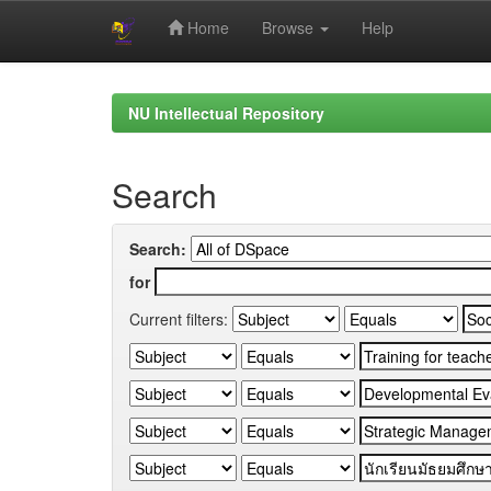
Home
Browse
Help
Skip
navigation
NU Intellectual Repository
Search
Search:
for
Current filters: