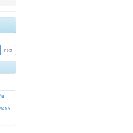
next
ha
กอนพ่