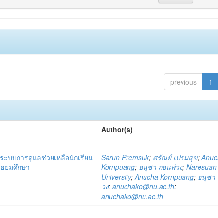
previous
1
Author(s)
ระบบการดูแลช่วยเหลือนักเรียน
Sarun Premsuk
;
ศรัณย์ เปรมสุข
;
Anuc
มัธยมศึกษา
Kornpuang
;
อนุชา กอนพ่วง
;
Naresuan
University
;
Anucha Kornpuang
;
อนุชา 
วง
;
anuchako@nu.ac.th
;
anuchako@nu.ac.th