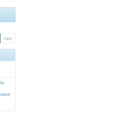
next
ha
กอนพ่