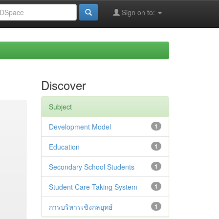
Sign on to:
Discover
Subject
Development Model
1
Education
1
Secondary School Students
1
Student Care-Taking System
1
การบริหารเชิงกลยุทธ์
1