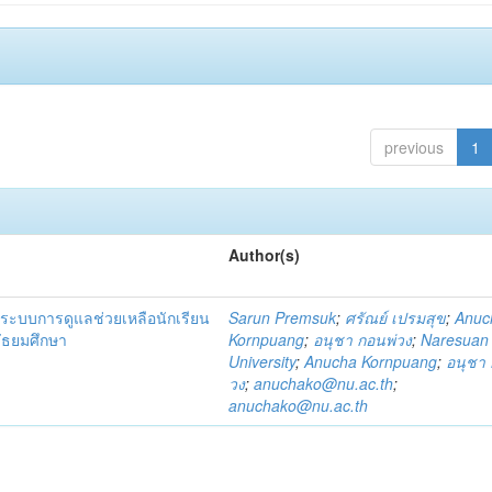
previous
1
Author(s)
ระบบการดูแลช่วยเหลือนักเรียน
Sarun Premsuk
;
ศรัณย์ เปรมสุข
;
Anuc
มัธยมศึกษา
Kornpuang
;
อนุชา กอนพ่วง
;
Naresuan
University
;
Anucha Kornpuang
;
อนุชา 
วง
;
anuchako@nu.ac.th
;
anuchako@nu.ac.th