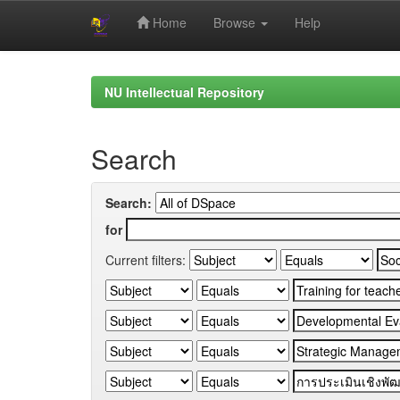
Home
Browse
Help
Skip
navigation
NU Intellectual Repository
Search
Search:
for
Current filters: