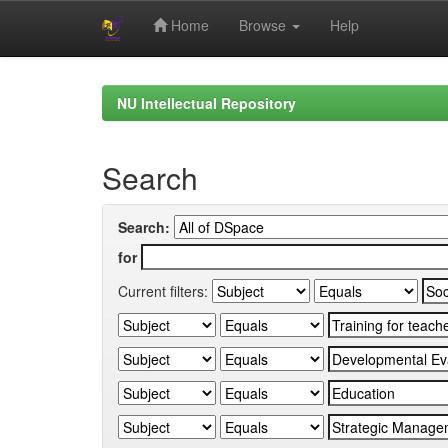
Home
Browse
Help
Skip
navigation
NU Intellectual Repository
Search
Search:
for
Current filters: