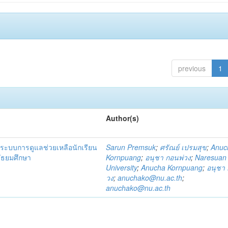
previous
1
Author(s)
ระบบการดูแลช่วยเหลือนักเรียน
Sarun Premsuk
;
ศรัณย์ เปรมสุข
;
Anuc
มัธยมศึกษา
Kornpuang
;
อนุชา กอนพ่วง
;
Naresuan
University
;
Anucha Kornpuang
;
อนุชา 
วง
;
anuchako@nu.ac.th
;
anuchako@nu.ac.th