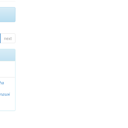
next
ha
กอนพ่