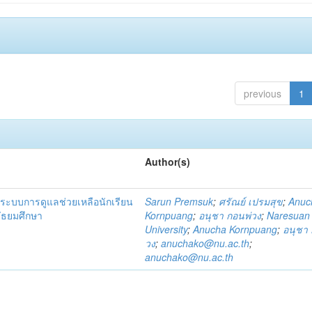
previous
1
Author(s)
ระบบการดูแลช่วยเหลือนักเรียน
Sarun Premsuk
;
ศรัณย์ เปรมสุข
;
Anuc
มัธยมศึกษา
Kornpuang
;
อนุชา กอนพ่วง
;
Naresuan
University
;
Anucha Kornpuang
;
อนุชา 
วง
;
anuchako@nu.ac.th
;
anuchako@nu.ac.th