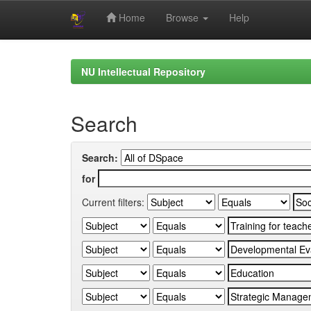
Home
Browse
Help
Skip
navigation
NU Intellectual Repository
Search
Search:
for
Current filters: