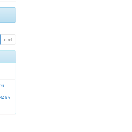
next
ha
กอนพ่