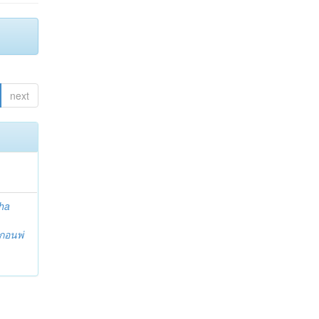
next
ha
กอนพ่