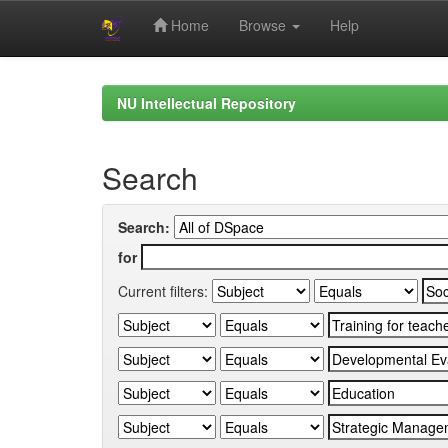
Home
Browse
Help
Skip
navigation
NU Intellectual Repository
Search
Search:
for
Current filters: