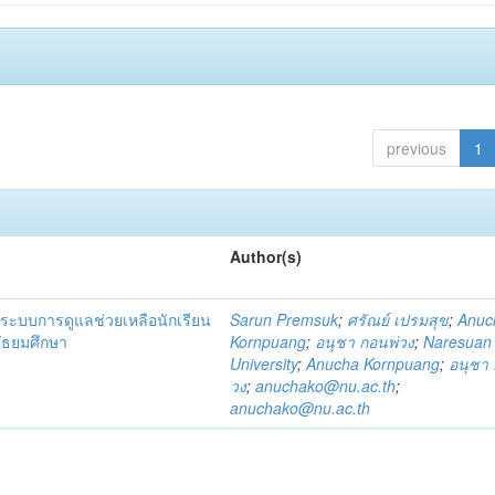
previous
1
Author(s)
ระบบการดูแลช่วยเหลือนักเรียน
Sarun Premsuk
;
ศรัณย์ เปรมสุข
;
Anuc
มัธยมศึกษา
Kornpuang
;
อนุชา กอนพ่วง
;
Naresuan
University
;
Anucha Kornpuang
;
อนุชา 
วง
;
anuchako@nu.ac.th
;
anuchako@nu.ac.th