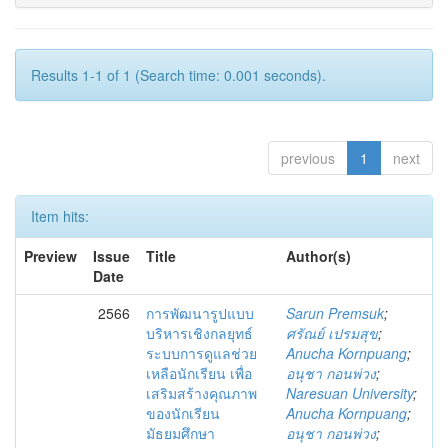
Results 1-1 of 1 (Search time: 0.001 seconds).
previous
1
next
Item hits:
Preview
Issue
Title
Author(s)
Date
2566
การพัฒนารูปแบบ
Sarun Premsuk
;
บริหารเชิงกลยุทธ์
ศรัณย์ เปรมสุข
;
ระบบการดูแลช่วย
Anucha Kornpuang
;
เหลือนักเรียน เพื่อ
อนุชา กอนพ่วง
;
เสริมสร้างคุณภาพ
Naresuan University
;
ของนักเรียน
Anucha Kornpuang
;
มัธยมศึกษา
อนุชา กอนพ่วง
;