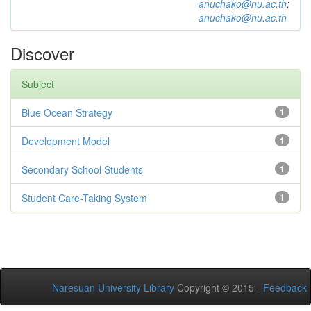
anuchako@nu.ac.th
;
anuchako@nu.ac.th
Discover
Subject
Blue Ocean Strategy
1
Development Model
1
Secondary School Students
1
Student Care-Taking System
1
Naresuan University Library
Copyright © 2015 -
Feedback