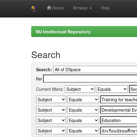
Home
Browse
Help
Skip
navigation
NU Intellectual Repository
Search
Search:
for
Current filters: