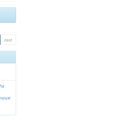
next
ha
กอนพ่