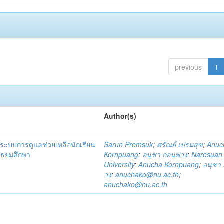
previous
1
Author(s)
ระบบการดูแลช่วยเหลือนักเรียน
Sarun Premsuk
;
ศรัณย์ เปรมสุข
;
Anuc
มัธยมศึกษา
Kornpuang
;
อนุชา กอนพ่วง
;
Naresuan
University
;
Anucha Kornpuang
;
อนุชา 
วง
;
anuchako@nu.ac.th
;
anuchako@nu.ac.th