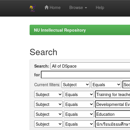
Home
Browse
Help
Skip
navigation
NU Intellectual Repository
Search
Search:
for
Current filters: