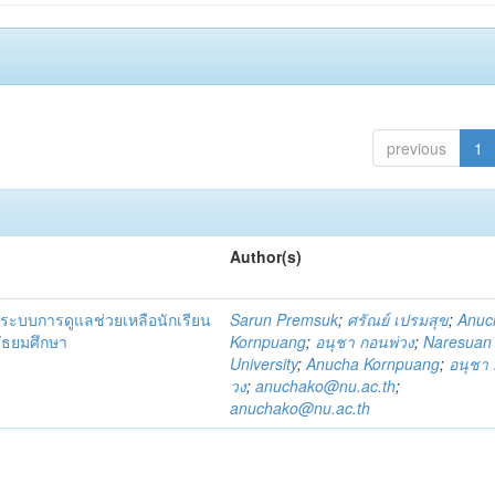
previous
1
Author(s)
ระบบการดูแลช่วยเหลือนักเรียน
Sarun Premsuk
;
ศรัณย์ เปรมสุข
;
Anuc
มัธยมศึกษา
Kornpuang
;
อนุชา กอนพ่วง
;
Naresuan
University
;
Anucha Kornpuang
;
อนุชา 
วง
;
anuchako@nu.ac.th
;
anuchako@nu.ac.th