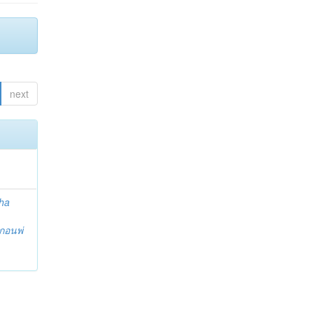
next
ha
กอนพ่