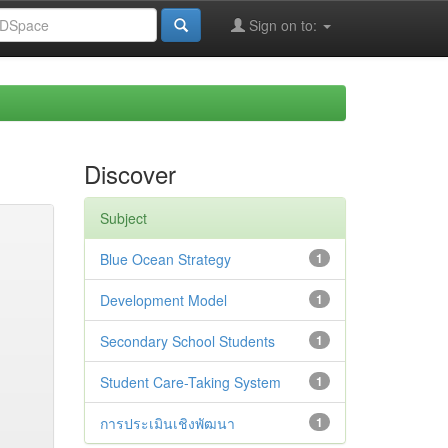
Sign on to:
Discover
Subject
Blue Ocean Strategy
1
Development Model
1
Secondary School Students
1
Student Care-Taking System
1
การประเมินเชิงพัฒนา
1