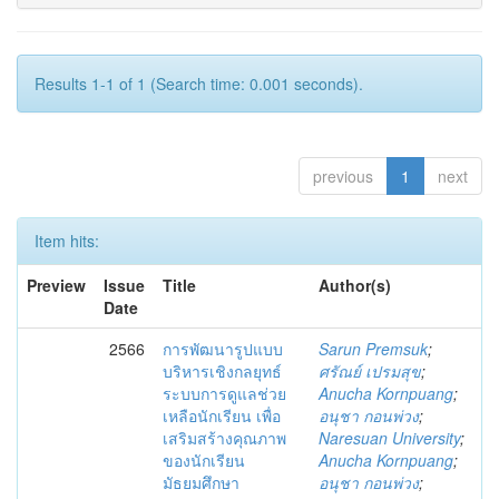
Results 1-1 of 1 (Search time: 0.001 seconds).
previous
1
next
Item hits:
Preview
Issue
Title
Author(s)
Date
2566
การพัฒนารูปแบบ
Sarun Premsuk
;
บริหารเชิงกลยุทธ์
ศรัณย์ เปรมสุข
;
ระบบการดูแลช่วย
Anucha Kornpuang
;
เหลือนักเรียน เพื่อ
อนุชา กอนพ่วง
;
เสริมสร้างคุณภาพ
Naresuan University
;
ของนักเรียน
Anucha Kornpuang
;
มัธยมศึกษา
อนุชา กอนพ่วง
;