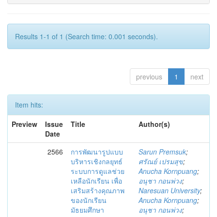
Results 1-1 of 1 (Search time: 0.001 seconds).
previous
1
next
Item hits:
Preview
Issue
Title
Author(s)
Date
2566
การพัฒนารูปแบบ
Sarun Premsuk
;
บริหารเชิงกลยุทธ์
ศรัณย์ เปรมสุข
;
ระบบการดูแลช่วย
Anucha Kornpuang
;
เหลือนักเรียน เพื่อ
อนุชา กอนพ่วง
;
เสริมสร้างคุณภาพ
Naresuan University
;
ของนักเรียน
Anucha Kornpuang
;
มัธยมศึกษา
อนุชา กอนพ่วง
;