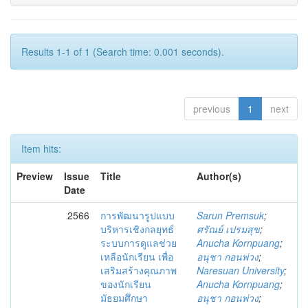
Results 1-1 of 1 (Search time: 0.001 seconds).
previous
1
next
Item hits:
Preview
Issue
Title
Author(s)
Date
2566
การพัฒนารูปแบบ
Sarun Premsuk
;
บริหารเชิงกลยุทธ์
ศรัณย์ เปรมสุข
;
ระบบการดูแลช่วย
Anucha Kornpuang
;
เหลือนักเรียน เพื่อ
อนุชา กอนพ่วง
;
เสริมสร้างคุณภาพ
Naresuan University
;
ของนักเรียน
Anucha Kornpuang
;
มัธยมศึกษา
อนุชา กอนพ่วง
;