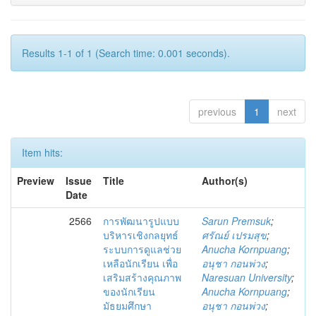
Results 1-1 of 1 (Search time: 0.001 seconds).
previous
1
next
Item hits:
Preview
Issue
Title
Author(s)
Date
2566
การพัฒนารูปแบบ
Sarun Premsuk
;
บริหารเชิงกลยุทธ์
ศรัณย์ เปรมสุข
;
ระบบการดูแลช่วย
Anucha Kornpuang
;
เหลือนักเรียน เพื่อ
อนุชา กอนพ่วง
;
เสริมสร้างคุณภาพ
Naresuan University
;
ของนักเรียน
Anucha Kornpuang
;
มัธยมศึกษา
อนุชา กอนพ่วง
;