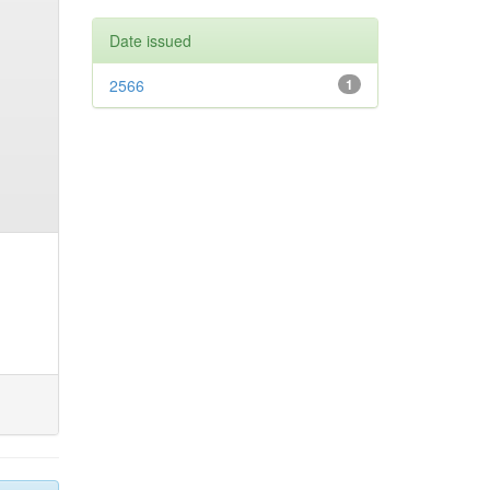
Date issued
2566
1