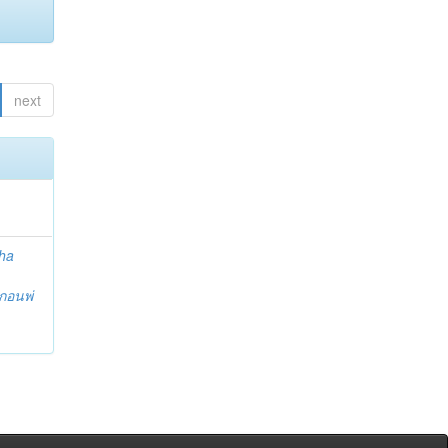
next
ha
กอนพ่