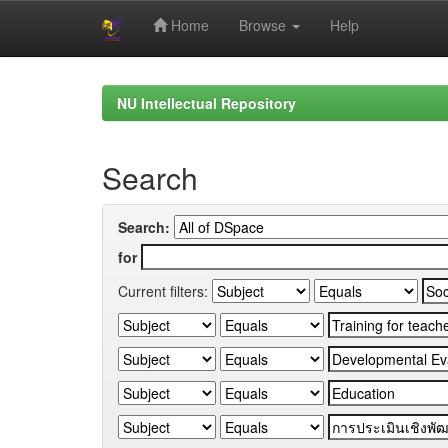
Home
Browse
Help
Skip
navigation
NU Intellectual Repository
Search
Search:
for
Current filters: